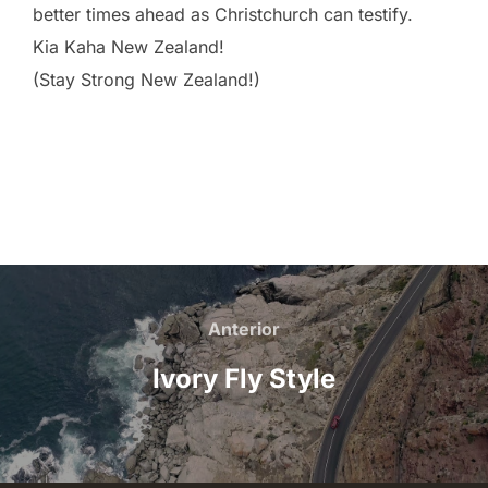
better times ahead as Christchurch can testify.
Kia Kaha New Zealand!
(Stay Strong New Zealand!)
Navegación
de
Anterior
Anterior
entradas
Ivory Fly Style