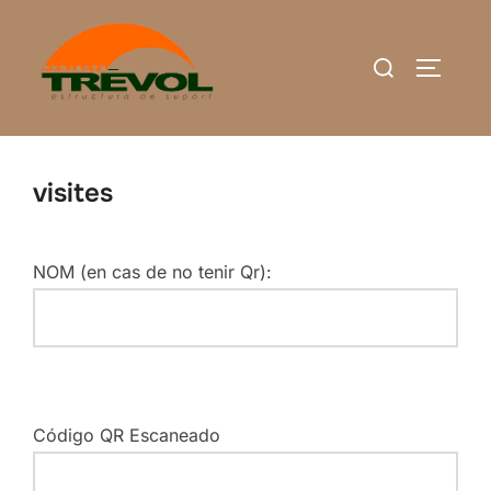
Saltar
al
Buscar:
ALTERN
contenido
visites
NOM (en cas de no tenir Qr):
Código QR Escaneado