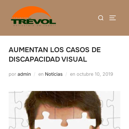
Saltar
al
Buscar:
ALTERN
contenido
AUMENTAN LOS CASOS DE
DISCAPACIDAD VISUAL
Publicado
por
admin
en
Notícias
en
octubre 10, 2019
el