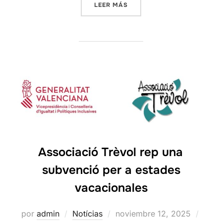
«ASSOCIACIÓ TRÈVOL REP 
LEER MÁS
Associació Trèvol rep una
subvenció per a estades
vacacionales
Publicado
por
admin
Notícias
noviembre 12, 2025