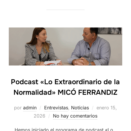
Podcast «Lo Extraordinario de la
Normalidad» MICÓ FERRANDIZ
Publicado
por
admin
Entrevistas
,
Notícias
enero 15,
el
2026
No hay comentarios
Hemos iniciado el programa de podcast «Lo