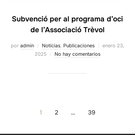
Subvenció per al programa d’oci
de l’Associació Trèvol
Publicado
por
admin
Notícias
,
Publicaciones
enero 23,
el
2025
No hay comentarios
Paginación
1
2
…
39
de