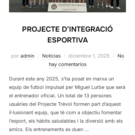
PROJECTE D’INTEGRACIÓ
ESPORTIVA
Publicado
por
admin
Notícias
diciembre 1, 2025
No
el
hay comentarios
Durant este any 2025, s’ha posat en marxa un
equip de futbol impulsat per Miguel Lurbe que serà
el entrenador oficial. Un total de 13 persones
usuàries del Projecte Trèvol formen part d’aquest
il·lusionant equip, que té com a objectiu fomentar
l’esport, els hàbits saludables i la diversió amb els
amics. Els entrenaments es duen …