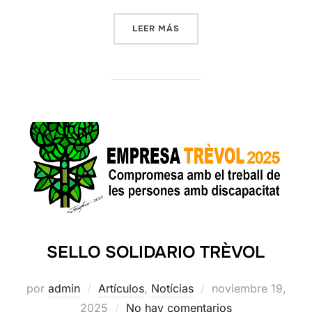
«PROJECTE D’INTEGRACIÓ 
LEER MÁS
SELLO SOLIDARIO TRÈVOL
Publicado
por
admin
Artículos
,
Notícias
noviembre 19,
el
2025
No hay comentarios