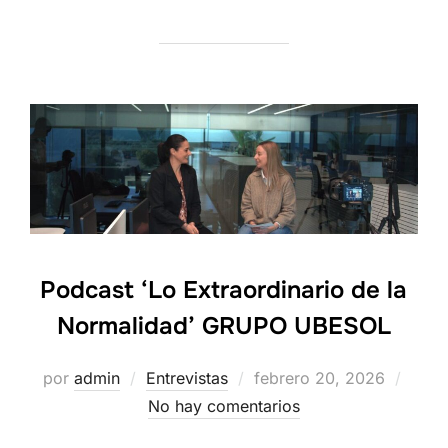
Podcast ‘Lo Extraordinario de la
Normalidad’ GRUPO UBESOL
Publicado
por
admin
Entrevistas
febrero 20, 2026
el
No hay comentarios