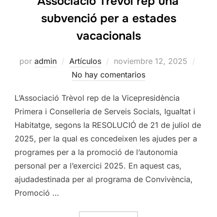
Associació Trèvol rep una
subvenció per a estades
vacacionals
Publicado
por
admin
Artículos
noviembre 12, 2025
el
No hay comentarios
L’Associació Trèvol rep de la Vicepresidència
Primera i Conselleria de Serveis Socials, Igualtat i
Habitatge, segons la RESOLUCIÓ de 21 de juliol de
2025, per la qual es concedeixen les ajudes per a
programes per a la promoció de l’autonomia
personal per a l’exercici 2025. En aquest cas,
ajudadestinada per al programa de Convivència,
Promoció …