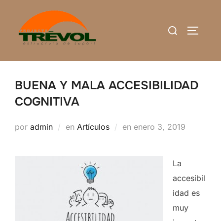
Saltar
al
Buscar:
ALTERN
contenido
BUENA Y MALA ACCESIBILIDAD
COGNITIVA
Publicado
por
admin
en
Artículos
en
enero 3, 2019
el
La
accesibil
idad es
muy