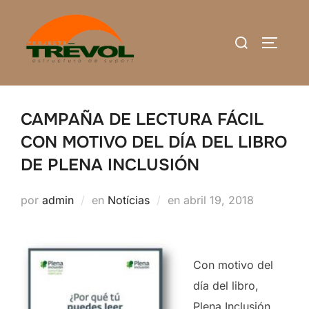
Saltar
al
Buscar:
ALTERN
contenido
CAMPAÑA DE LECTURA FÁCIL
CON MOTIVO DEL DÍA DEL LIBRO
DE PLENA INCLUSIÓN
Publicado
por
admin
en
Notícias
en
abril 19, 2018
el
Con motivo del
día del libro,
Plena Inclusión