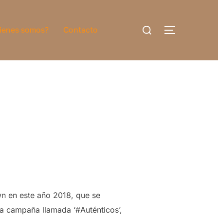
Buscar:
ienes somos?
Contacto
ALTERNAR
wn en este año 2018, que se
 campaña llamada ‘#Auténticos’,