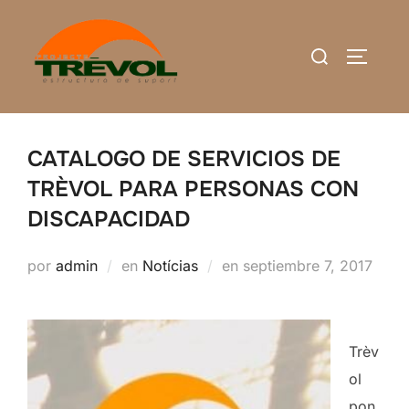
Saltar
al
Buscar:
ALTERN
contenido
CATALOGO DE SERVICIOS DE
TRÈVOL PARA PERSONAS CON
DISCAPACIDAD
Publicado
por
admin
en
Notícias
en
septiembre 7, 2017
el
Trèv
ol
pon