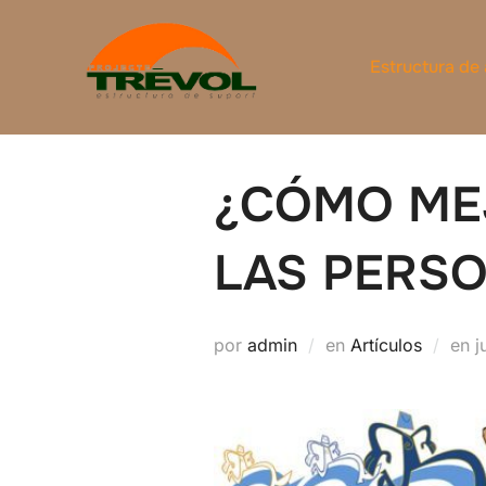
Saltar
al
Estructura de
contenido
¿CÓMO MEJ
LAS PERSO
P
por
admin
en
Artículos
en
j
e