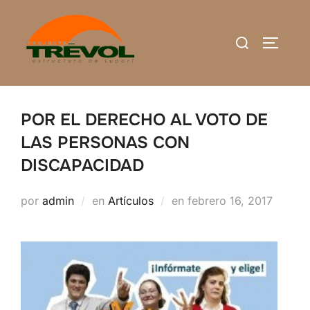
Saltar
al
Buscar:
ALTERN
contenido
POR EL DERECHO AL VOTO DE
LAS PERSONAS CON
DISCAPACIDAD
Publicado
por
admin
en
Artículos
en
febrero 16, 2017
el