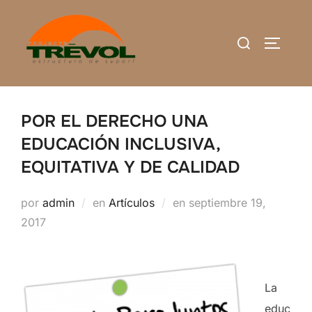
Saltar
al
Buscar:
ALTERN
contenido
POR EL DERECHO UNA
EDUCACIÓN INCLUSIVA,
EQUITATIVA Y DE CALIDAD
Publicado
por
admin
en
Artículos
en
septiembre 19,
el
2017
La
educ