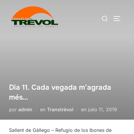
Saltar
al
Buscar:
ALTERN
contenido
Dia 11. Cada vegada m’agrada
més…
Publicado
por
admin
en
Transtrèvol
en
julio 11, 2019
el
Sallent de Gállego – Refugio de los Ibones de