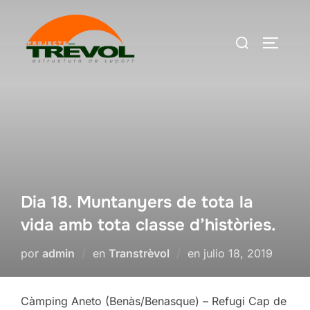
Saltar
al
Buscar:
ALTERN
contenido
Dia 18. Muntanyers de tota la
vida amb tota classe d’històries.
Publicado
por
admin
en
Transtrèvol
en
julio 18, 2019
el
Càmping Aneto (Benàs/Benasque) – Refugi Cap de