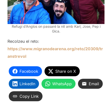
Refugi d’Anglos on passaré la nit amb Karl, Jose, Pep i
Gica.
Recolzeu el reto:
https://www.migranodearena.org/reto/20309/tr
anstrevol
Facebook
Share on X
LinkedIn
WhatsApp
Email
Copy Link