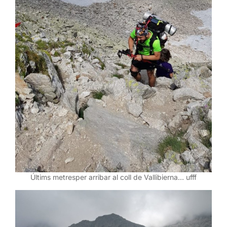
Últims metresper arribar al coll de Vallibierna… ufff