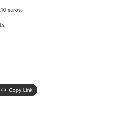
210 euros.
ia.
Copy Link