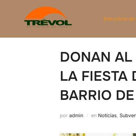
Saltar
al
Estructura de
contenido
DONAN AL 
LA FIESTA
BARRIO DE
por
admin
en
Notícias
,
Subven