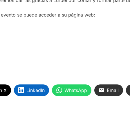
remos dar las gracias a Lurbel por contar y formar parte d
 evento se puede acceder a su página web:
n X
LinkedIn
WhatsApp
Email