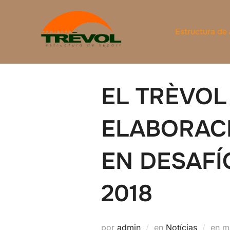
Saltar
al
Estructura de
contenido
EL TRÈVOL
ELABORACI
EN DESAFÍ
2018
P
por
admin
en
Notícias
en
m