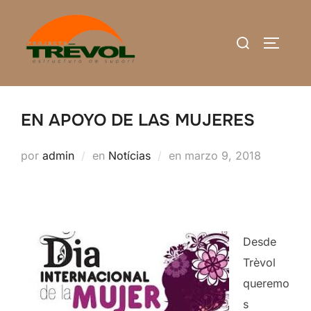
Saltar
al
Buscar:
ALTERN
contenido
EN APOYO DE LAS MUJERES
Publicado
por
admin
en
Notícias
en
marzo 9, 2018
el
Desde
Trèvol
queremo
s