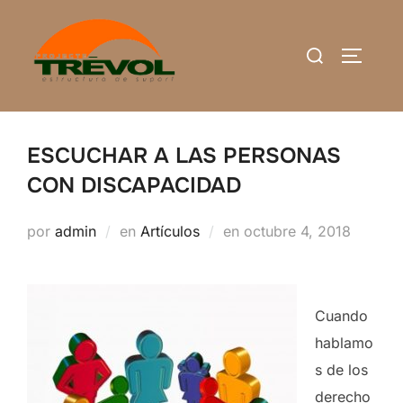
Saltar
al
Buscar:
ALTERN
contenido
ESCUCHAR A LAS PERSONAS
CON DISCAPACIDAD
Publicado
por
admin
en
Artículos
en
octubre 4, 2018
el
Cuando
hablamo
s de los
derecho