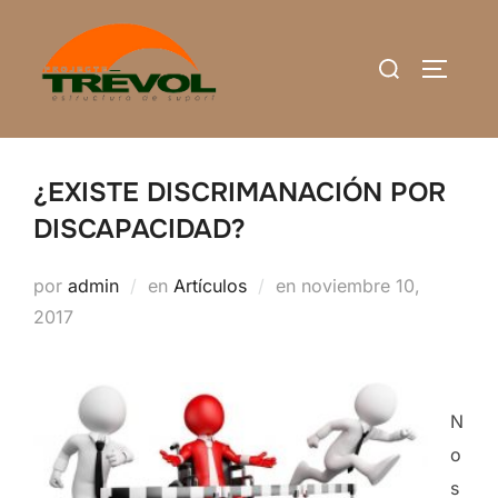
Saltar
al
Buscar:
ALTERN
contenido
¿EXISTE DISCRIMANACIÓN POR
DISCAPACIDAD?
Publicado
por
admin
en
Artículos
en
noviembre 10,
el
2017
N
o
s