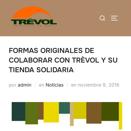
Saltar
al
Buscar:
ALTERN
contenido
FORMAS ORIGINALES DE
COLABORAR CON TRÈVOL Y SU
TIENDA SOLIDARIA
Publicado
por
admin
en
Notícias
en
noviembre 9, 2016
el