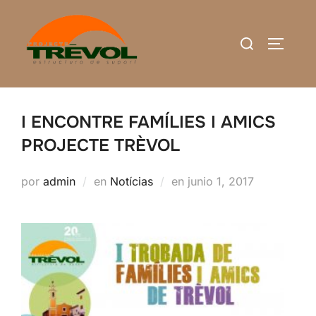
Saltar
al
Buscar:
ALTERN
contenido
I ENCONTRE FAMÍLIES I AMICS
PROJECTE TRÈVOL
Publicado
por
admin
en
Notícias
en
junio 1, 2017
el