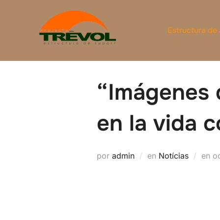
Saltar
al
Estructura de
contenido
“Imágenes 
en la vida c
P
por
admin
en
Notícias
en
o
el