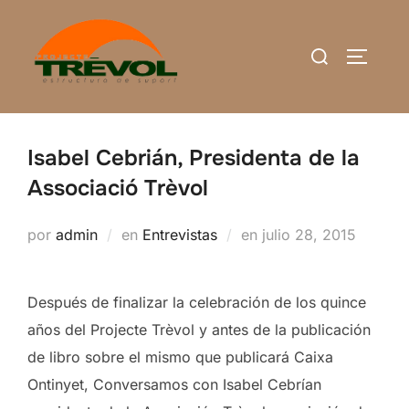
Saltar
al
Buscar:
ALTERN
contenido
Isabel Cebrián, Presidenta de la
Associació Trèvol
Publicado
por
admin
en
Entrevistas
en
julio 28, 2015
el
Después de finalizar la celebración de los quince
años del Projecte Trèvol y antes de la publicación
de libro sobre el mismo que publicará Caixa
Ontinyet, Conversamos con Isabel Cebrían