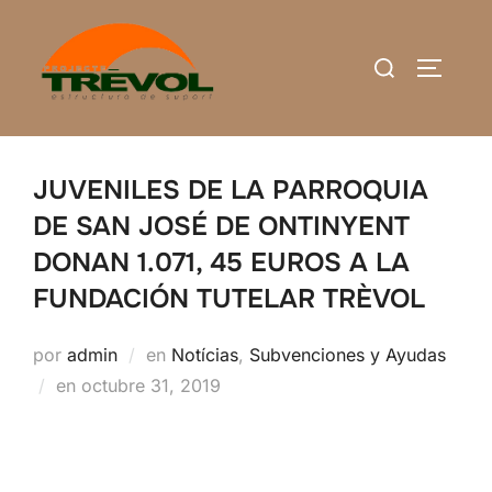
Saltar
al
Buscar:
ALTERN
contenido
JUVENILES DE LA PARROQUIA
DE SAN JOSÉ DE ONTINYENT
DONAN 1.071, 45 EUROS A LA
FUNDACIÓN TUTELAR TRÈVOL
por
admin
en
Notícias
,
Subvenciones y Ayudas
Publicado
en
octubre 31, 2019
el