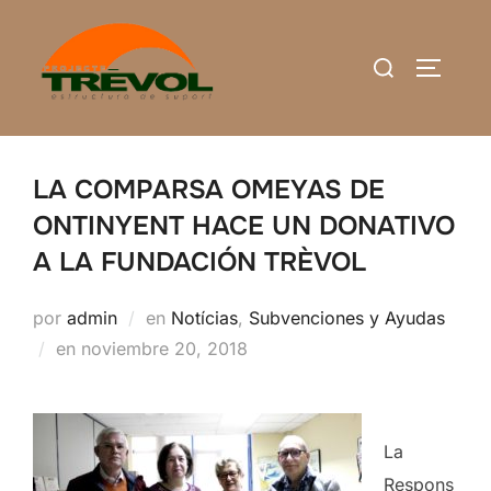
Saltar
al
Buscar:
ALTERN
contenido
LA COMPARSA OMEYAS DE
ONTINYENT HACE UN DONATIVO
A LA FUNDACIÓN TRÈVOL
por
admin
en
Notícias
,
Subvenciones y Ayudas
Publicado
en
noviembre 20, 2018
el
La
Respons