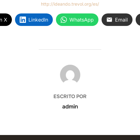
http://ideando.trevol.org/es/
n X
LinkedIn
WhatsApp
Email
AUTOR DE LA ENTRADA
ESCRITO POR
admin