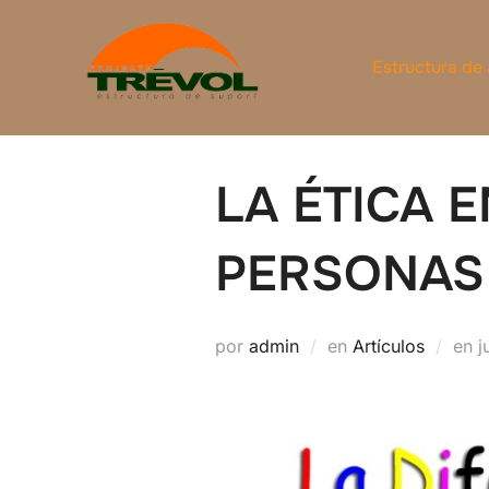
Saltar
al
Estructura de
contenido
LA ÉTICA 
PERSONAS
P
por
admin
en
Artículos
en
j
e