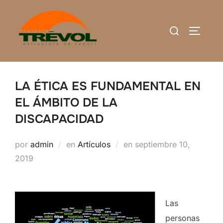
Saltar
al
Buscar:
ALTERN
contenido
LA ÉTICA ES FUNDAMENTAL EN
EL ÁMBITO DE LA
DISCAPACIDAD
Publicado
por
admin
en
Artículos
en
septiembre 10,
el
2019
Las
personas