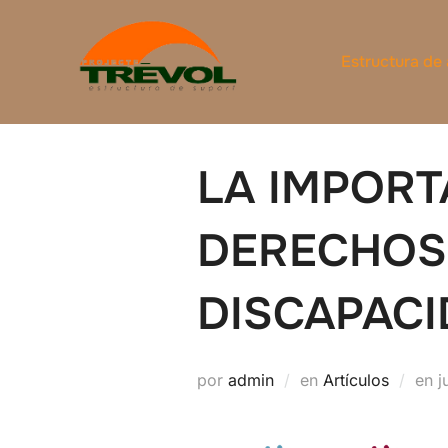
Saltar
al
Estructura de
contenido
LA IMPORT
DERECHOS
DISCAPAC
P
por
admin
en
Artículos
en
j
e