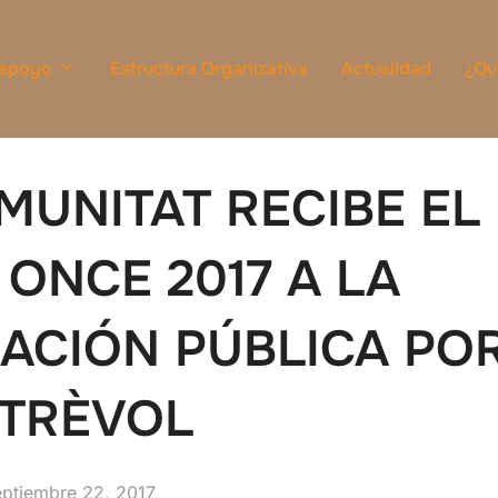
 apoyo
Estructura Organizativa
Actualidad
¿Qu
UNITAT RECIBE EL
 ONCE 2017 A LA
ACIÓN PÚBLICA POR
 TRÈVOL
ublicado
eptiembre 22, 2017