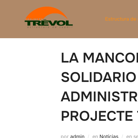
Saltar
al
Estructura de
contenido
LA MANCOM
SOLIDARIO
ADMINISTR
PROJECTE
P
por
admin
en
Notícias
en
s