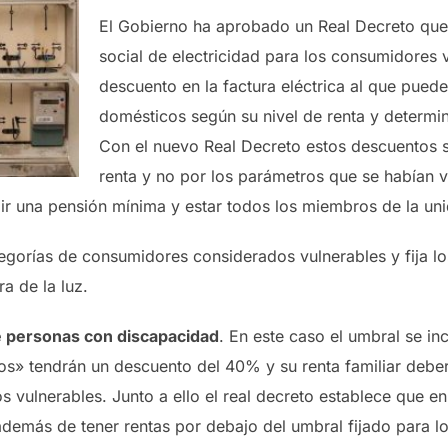
El Gobierno ha aprobado un Real Decreto que 
social de electricidad para los consumidores 
descuento en la factura eléctrica al que pue
domésticos según su nivel de renta y determi
Con el nuevo Real Decreto estos descuentos s
renta y no por los parámetros que se habían 
ir una pensión mínima y estar todos los miembros de la un
ategorías de consumidores considerados vulnerables y fija l
a de la luz.
de personas con discapacidad
. En este caso el umbral se i
s» tendrán un descuento del 40% y su renta familiar deberá 
os vulnerables. Junto a ello el real decreto establece que 
 además de tener rentas por debajo del umbral fijado para l