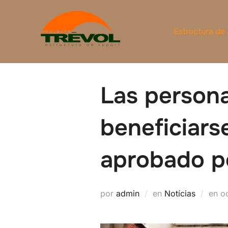
Saltar
al
Estructura de
contenido
Las person
beneficiars
aprobado p
P
por
admin
en
Notícias
en
o
el