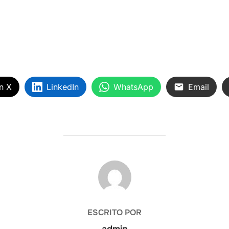
n X
LinkedIn
WhatsApp
Email
AUTOR DE LA ENTRADA
ESCRITO POR
admin