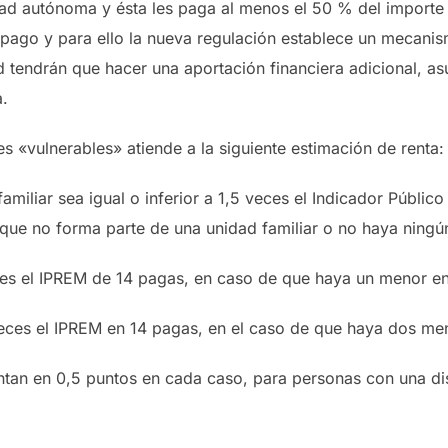
ad autónoma y ésta les paga al menos el 50 % del importe d
mpago y para ello la nueva regulación establece un mecanis
d tendrán que hacer una aportación financiera adicional, as
.
 «vulnerables» atiende a la siguiente estimación de renta:
familiar sea igual o inferior a 1,5 veces el Indicador Públic
ue no forma parte de una unidad familiar o no haya ningún
eces el IPREM de 14 pagas, en caso de que haya un menor en 
 veces el IPREM en 14 pagas, en el caso de que haya dos men
ntan en 0,5 puntos en cada caso, para personas con una di