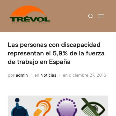
Saltar
al
Buscar:
ALTERN
contenido
Las personas con discapacidad
representan el 5,9% de la fuerza
de trabajo en España
Publicado
por
admin
en
Notícias
en
diciembre 27, 2016
el