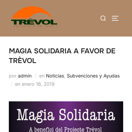
Saltar
al
Buscar:
ALTERN
contenido
MAGIA SOLIDARIA A FAVOR DE
TRÈVOL
por
admin
en
Notícias
,
Subvenciones y Ayudas
Publicado
en
enero 16, 2019
el