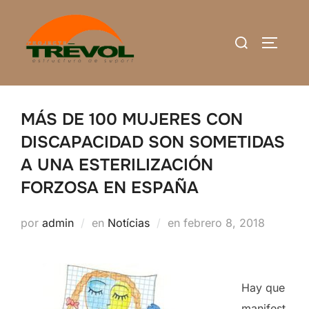
Saltar
al
Buscar:
ALTERN
contenido
MÁS DE 100 MUJERES CON
DISCAPACIDAD SON SOMETIDAS
A UNA ESTERILIZACIÓN
FORZOSA EN ESPAÑA
Publicado
por
admin
en
Notícias
en
febrero 8, 2018
el
Hay que
manifest