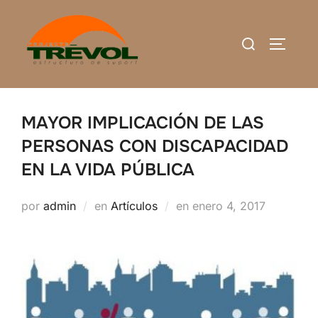
Saltar
al
Buscar:
ALTERN
contenido
MAYOR IMPLICACIÓN DE LAS
PERSONAS CON DISCAPACIDAD
EN LA VIDA PÚBLICA
Publicado
por
admin
en
Artículos
en
enero 4, 2017
el