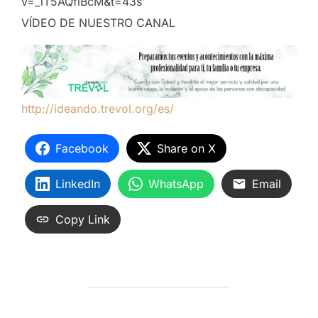
v=_lT5AQfiBcM&t=43s
VÍDEO DE NUESTRO CANAL
http://ideando.trevol.org/es/
Facebook
Share on X
LinkedIn
WhatsApp
Email
Copy Link