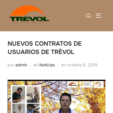
Saltar
al
Buscar:
ALTERN
contenido
NUEVOS CONTRATOS DE
USUARIOS DE TRÈVOL
Publicado
por
admin
en
Notícias
en
octubre 8, 2019
el