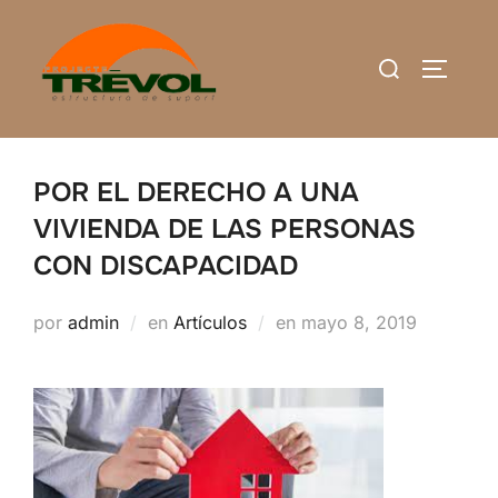
Saltar
al
Buscar:
ALTERN
contenido
POR EL DERECHO A UNA
VIVIENDA DE LAS PERSONAS
CON DISCAPACIDAD
Publicado
por
admin
en
Artículos
en
mayo 8, 2019
el