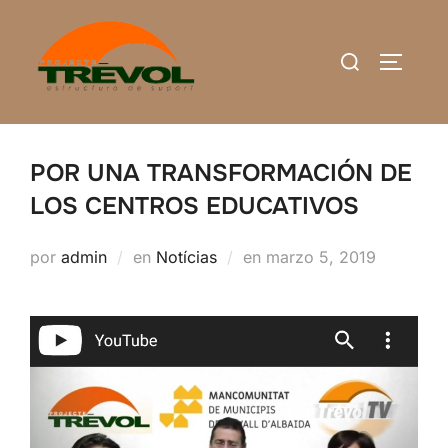
Saltar
al
Buscar:
ALTERN
contenido
POR UNA TRANSFORMACIÓN DE
LOS CENTROS EDUCATIVOS
Publicado
por
admin
en
Notícias
en
marzo 5, 2019
el