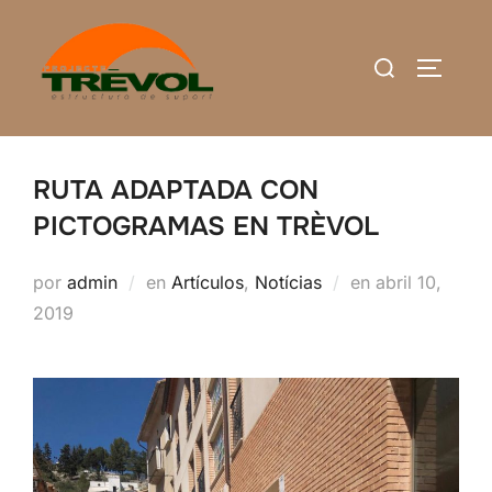
Saltar
al
Buscar:
ALTERN
contenido
RUTA ADAPTADA CON
PICTOGRAMAS EN TRÈVOL
Publicado
por
admin
en
Artículos
,
Notícias
en
abril 10,
el
2019