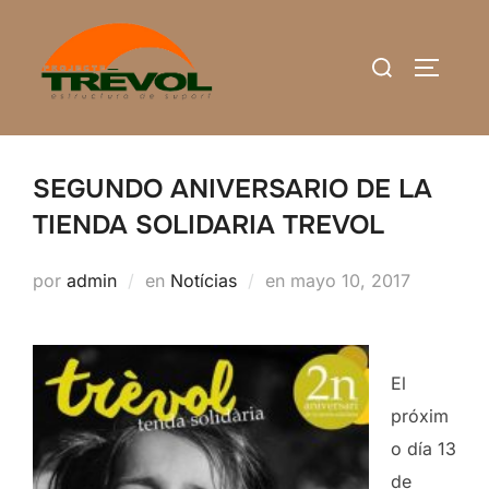
Saltar
al
Buscar:
ALTERN
contenido
SEGUNDO ANIVERSARIO DE LA
TIENDA SOLIDARIA TREVOL
Publicado
por
admin
en
Notícias
en
mayo 10, 2017
el
El
próxim
o día 13
de