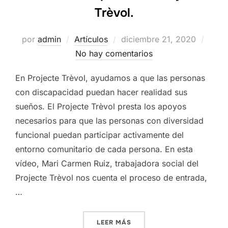
Trèvol.
Publicado
por
admin
Artículos
diciembre 21, 2020
el
No hay comentarios
En Projecte Trèvol, ayudamos a que las personas
con discapacidad puedan hacer realidad sus
sueños. El Projecte Trèvol presta los apoyos
necesarios para que las personas con diversidad
funcional puedan participar activamente del
entorno comunitario de cada persona. En esta
vídeo, Mari Carmen Ruiz, trabajadora social del
Projecte Trèvol nos cuenta el proceso de entrada,
…
«CÓMO FORMAR PARTE DEL 
LEER MÁS