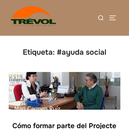
Saltar
al
Buscar:
ALTERN
contenido
Etiqueta:
#ayuda social
Cómo formar parte del Projecte