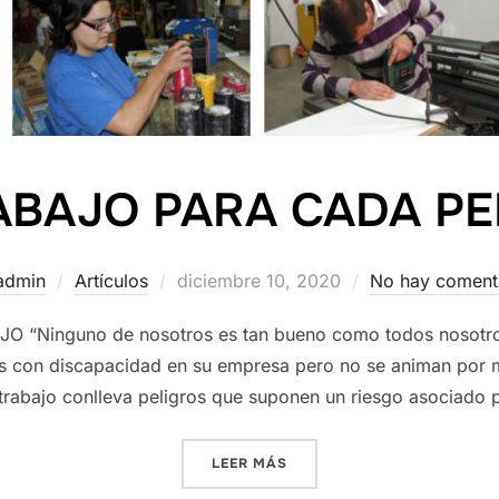
ABAJO PARA CADA P
Publicado
admin
Artículos
diciembre 10, 2020
No hay coment
el
 “Ninguno de nosotros es tan bueno como todos nosotros
s con discapacidad en su empresa pero no se animan por 
trabajo conlleva peligros que suponen un riesgo asociado 
«UN TRABAJO PARA CADA 
LEER MÁS