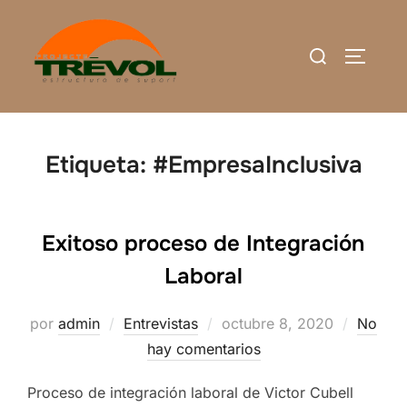
Saltar
al
Buscar:
ALTERN
contenido
Etiqueta:
#EmpresaInclusiva
Exitoso proceso de Integración
Laboral
Publicado
por
admin
Entrevistas
octubre 8, 2020
No
el
hay comentarios
Proceso de integración laboral de Victor Cubell