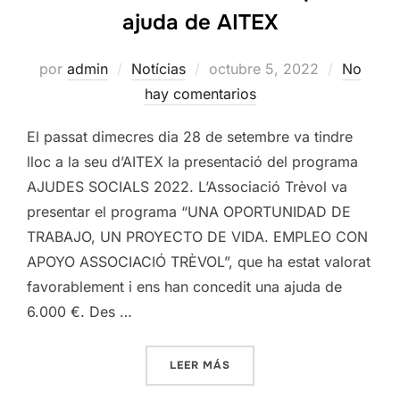
ajuda de AITEX
Publicado
por
admin
Notícias
octubre 5, 2022
No
el
hay comentarios
El passat dimecres dia 28 de setembre va tindre
lloc a la seu d’AITEX la presentació del programa
AJUDES SOCIALS 2022. L’Associació Trèvol va
presentar el programa “UNA OPORTUNIDAD DE
TRABAJO, UN PROYECTO DE VIDA. EMPLEO CON
APOYO ASSOCIACIÓ TRÈVOL”, que ha estat valorat
favorablement i ens han concedit una ajuda de
6.000 €. Des …
«L’ASSOCIACIÓ TRÈVOL RE
LEER MÁS