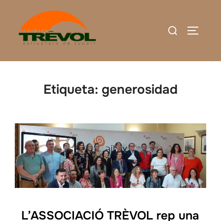
Saltar
al
Buscar:
ALTERN
contenido
Etiqueta:
generosidad
L’ASSOCIACIÓ TRÈVOL rep una