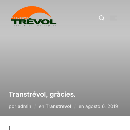
Saltar
al
Buscar:
ALTERN
contenido
Transtrévol, gràcies.
Publicado
por
admin
en
Transtrèvol
en
agosto 6, 2019
el