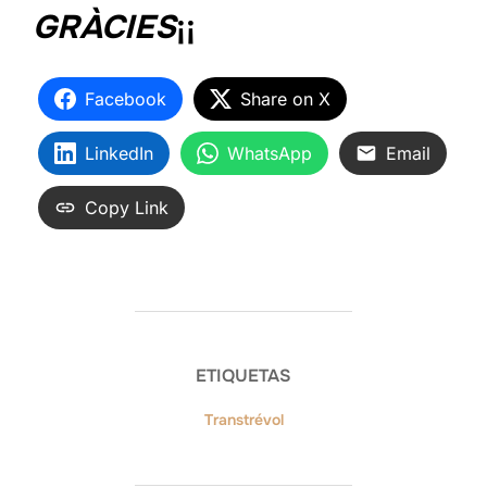
GRÀCIES
¡¡
Facebook
Share on X
LinkedIn
WhatsApp
Email
Copy Link
ETIQUETAS
Transtrévol