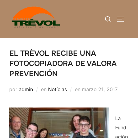
Saltar
al
Buscar:
ALTERN
contenido
EL TRÈVOL RECIBE UNA
FOTOCOPIADORA DE VALORA
PREVENCIÓN
Publicado
por
admin
en
Notícias
en
marzo 21, 2017
el
La
Fund
ación