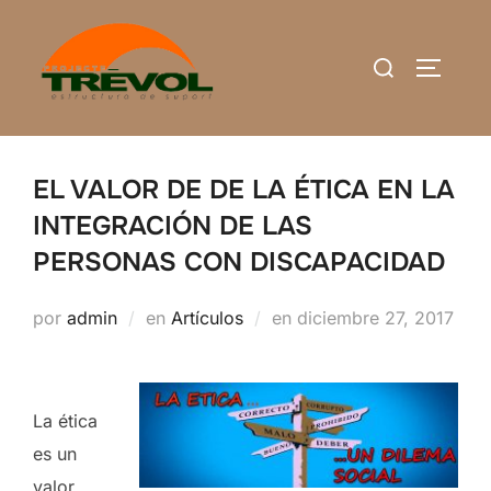
Saltar
al
Buscar:
ALTERN
contenido
EL VALOR DE DE LA ÉTICA EN LA
INTEGRACIÓN DE LAS
PERSONAS CON DISCAPACIDAD
Publicado
por
admin
en
Artículos
en
diciembre 27, 2017
el
La ética
es un
valor