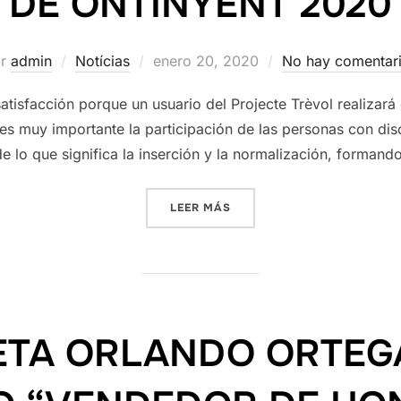
DE ONTINYENT 2020
Publicado
or
admin
Notícias
enero 20, 2020
No hay comentar
el
tisfacción porque un usuario del Projecte Trèvol realizar
es muy importante la participación de las personas con di
de lo que significa la inserción y la normalización, formand
«JOSÉ LUÍS CASTELLS, US
LEER MÁS
ETA ORLANDO ORTEG