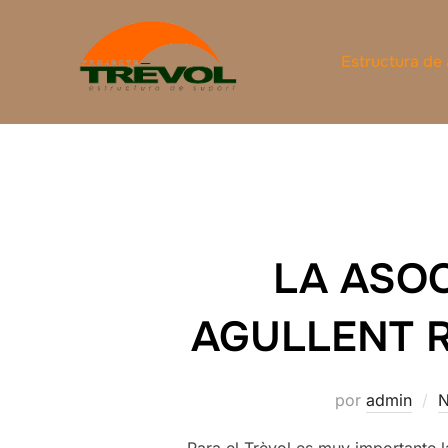
Saltar
al
Estructura de
contenido
LA ASOC
AGULLENT R
por
admin
N
Para el Trèvol es muy importante l