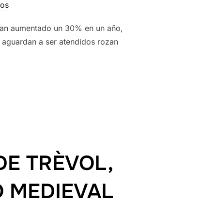
ios
 han aumentado un 30% en un año,
y aguardan a ser atendidos rozan
AN A SER EVALUADAS PARA QUE SE LES ASIGNE UN GRADO DE 
DE TRÈVOL,
 MEDIEVAL