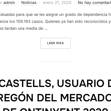
Publicado
or
admin
Notícias
enero 21, 2020
No hay comentar
el
valuadas para que se les asigne un grado de dependencia
canza los 159.193 casos. Quienes ya han sido reconocidos 
tes tardan una media de …
«LAS PERSONAS QUE ESPER
LEER MÁS
 CASTELLS, USUARIO 
PREGÓN DEL MERCADO