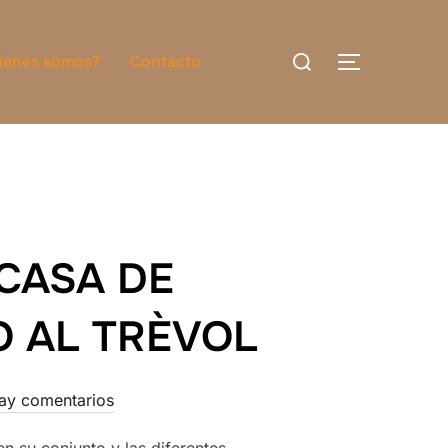
Buscar:
ienes somos?
Contacto
ALTERNAR
CASA DE
O AL TRÈVOL
ay comentarios
n su conjunto y las diferentes