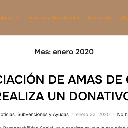
 apoyo
Estructura Organizativa
Actualidad
¿Qu
Mes:
enero 2020
IACIÓN DE AMAS DE 
EALIZA UN DONATIV
Publicado
otícias
,
Subvenciones y Ayudas
enero 22, 2020
No h
el
a Responsabilidad Social, que consiste en que la sociedad e