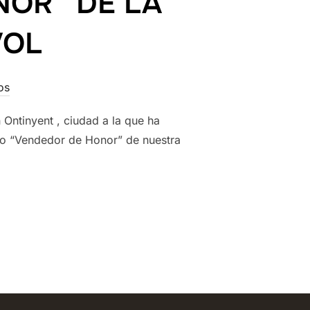
OR” DE LA
VOL
os
 Ontinyent , ciudad a la que ha
o “Vendedor de Honor” de nuestra
GA, SERÁ NOMBRADO “VENDEDOR DE HONOR” DE LA TIENDA SOL