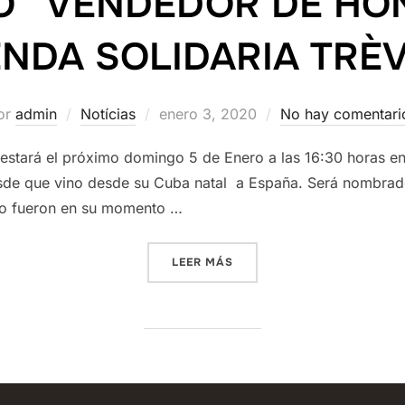
 “VENDEDOR DE HON
ENDA SOLIDARIA TRÈ
Publicado
or
admin
Notícias
enero 3, 2020
No hay comentari
el
 estará el próximo domingo 5 de Enero a las 16:30 horas en
sde que vino desde su Cuba natal a España. Será nombrad
 lo fueron en su momento …
«EL ATLETA ORLANDO ORTE
LEER MÁS