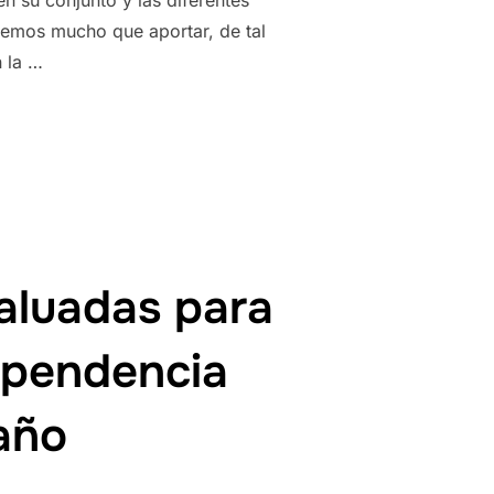
nemos mucho que aportar, de tal
 la …
DE CASA DE AGULLENT REALIZA UN DONATIVO AL TRÈVOL»
aluadas para
ependencia
año