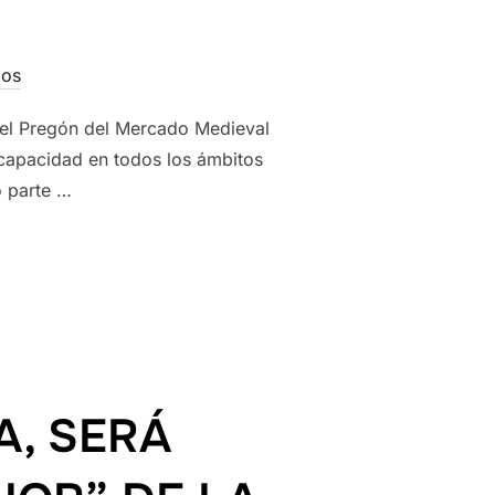
ios
á el Pregón del Mercado Medieval
scapacidad en todos los ámbitos
o parte …
UARIO DE TRÈVOL, HARÁ EL PREGÓN DEL MERCADO MEDIEVAL DE 
A, SERÁ