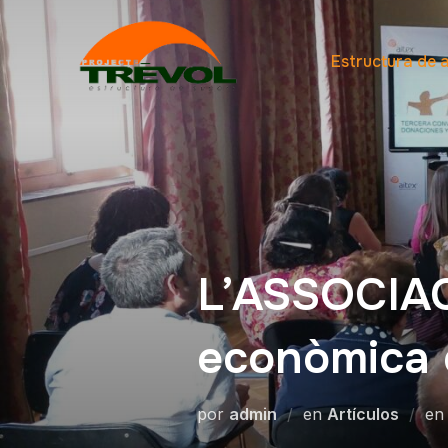
Estructura de
L’ASSOCIAC
econòmica 
por
admin
en
Artículos
e