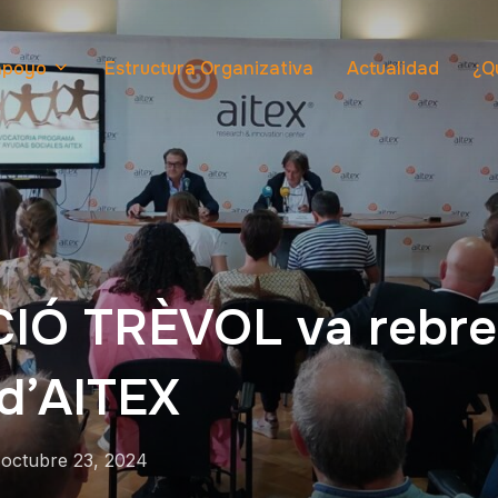
 apoyo
Estructura Organizativa
Actualidad
¿Q
IÓ TRÈVOL va rebre
d’AITEX
n
octubre 23, 2024