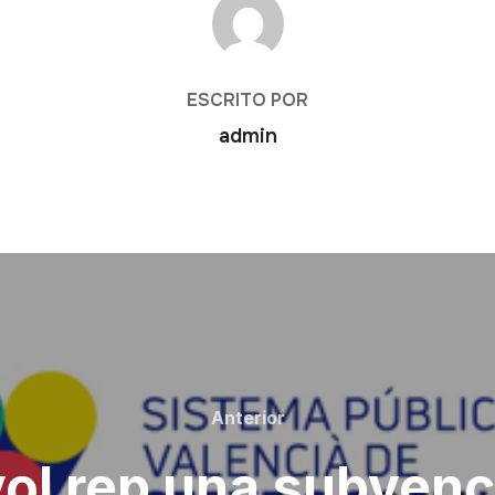
ESCRITO POR
admin
Anterior
ol rep una subvenc