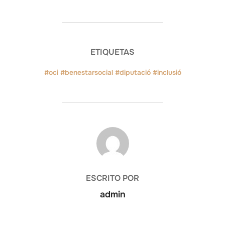
ETIQUETAS
#oci #benestarsocial #diputació #inclusió
AUTOR DE LA ENTRADA
ESCRITO POR
admin