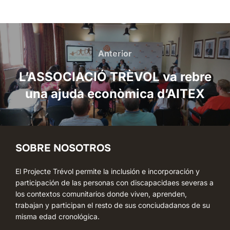
Navegación
de
Anterior
Anterior
entradas
L’ASSOCIACIÓ TRÈVOL va rebre
una ajuda econòmica d’AITEX
SOBRE NOSOTROS
El Projecte Trévol permite la inclusión e incorporación y
participación de las personas con discapacidaes severas a
los contextos comunitarios donde viven, aprenden,
trabajan y participan el resto de sus conciudadanos de su
misma edad cronológica.