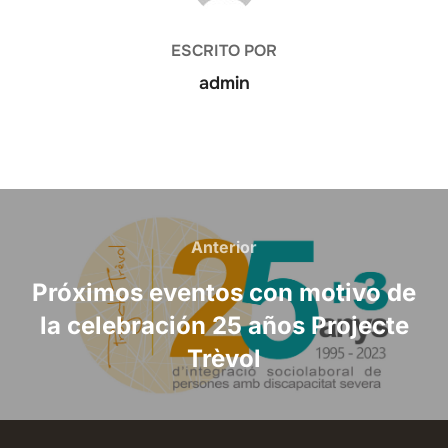
ESCRITO POR
admin
Navegación
de
Anterior
Anterior
entradas
Próximos eventos con motivo de
la celebración 25 años Projecte
Trèvol