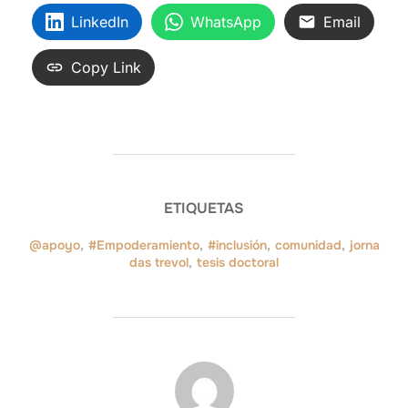
LinkedIn
WhatsApp
Email
Copy Link
ETIQUETAS
@apoyo
,
#Empoderamiento
,
#inclusión
,
comunidad
,
jorna
das trevol
,
tesis doctoral
AUTOR DE LA ENTRADA