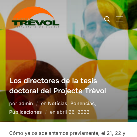
Saltar
al
Buscar:
ALTERN
contenido
Los directores de la tesis
doctoral del Projecte Trèvol
por
admin
en
Notícias
,
Ponencias
,
Publicado
Publicaciones
en
abril 26, 2023
el
Cómo ya os adelantamos previamente, el 21, 22 y