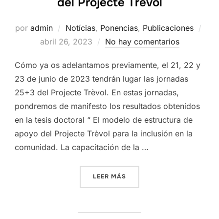
del Projecte Trèvol
por
admin
Notícias
,
Ponencias
,
Publicaciones
Publicado
abril 26, 2023
No hay comentarios
el
Cómo ya os adelantamos previamente, el 21, 22 y
23 de junio de 2023 tendrán lugar las jornadas
25+3 del Projecte Trèvol. En estas jornadas,
pondremos de manifesto los resultados obtenidos
en la tesis doctoral “ El modelo de estructura de
apoyo del Projecte Trèvol para la inclusión en la
comunidad. La capacitación de la …
«LOS DIRECTORES DE LA T
LEER MÁS