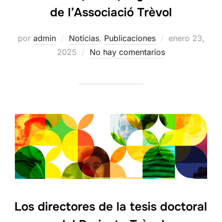
de l’Associació Trèvol
Publicado
por
admin
Notícias
,
Publicaciones
enero 23,
el
2025
No hay comentarios
Los directores de la tesis doctoral