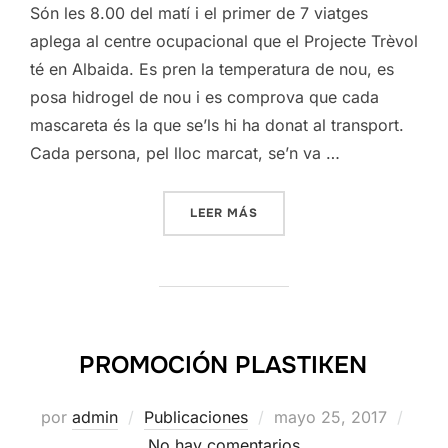
Són les 8.00 del matí i el primer de 7 viatges
aplega al centre ocupacional que el Projecte Trèvol
té en Albaida. Es pren la temperatura de nou, es
posa hidrogel de nou i es comprova que cada
mascareta és la que se’ls hi ha donat al transport.
Cada persona, pel lloc marcat, se’n va …
«LA FORMACIÓ EN TEMPS 
LEER MÁS
PROMOCIÓN PLASTIKEN
Publicado
por
admin
Publicaciones
mayo 25, 2017
el
No hay comentarios